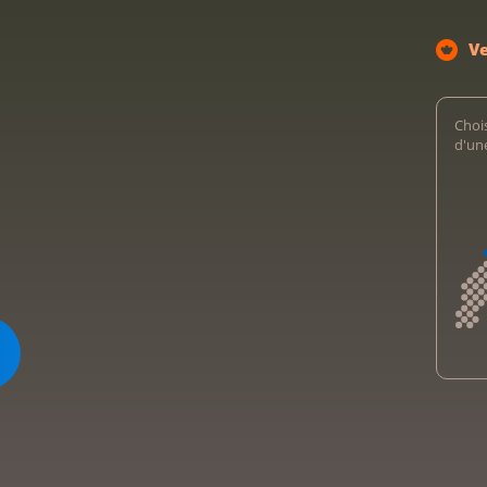
V
Chois
d'un
Kreb
Kreb
Ligu