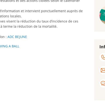
estations et des actions ciblées selon le calendrier
d’information et intervient ponctuellement auprès de
ations locales.
tives visent la réduction du taux d’incidence de ces
à terme la réduction de la mortalité.
lon :
ADC BEJUNE
In
VING A BALL