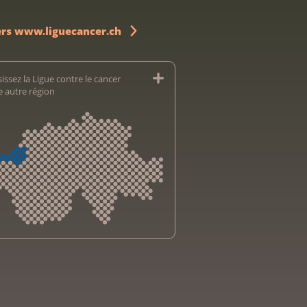
ers www.liguecancer.ch
issez la Ligue contre le cancer
e autre région
sliga Aargau
sliga beider Basel
e bernoise contre le cancer