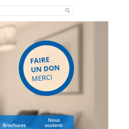
FAIRE
UN DON
MERCI
Nous
Brochures
soutenir