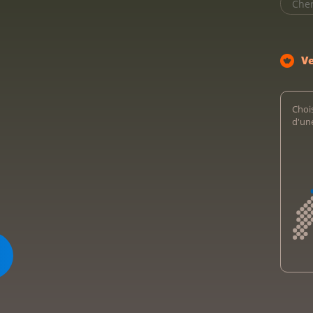
V
Chois
d'un
Kreb
Kreb