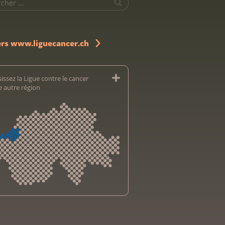
ers www.liguecancer.ch
issez la Ligue contre le cancer
e autre région
sliga Aargau
sliga beider Basel