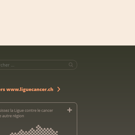
ers www.liguecancer.ch
issez la Ligue contre le cancer
e autre région