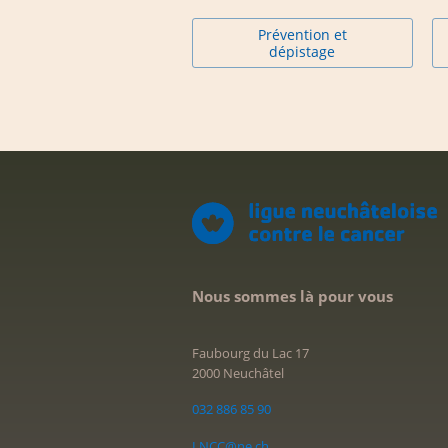
Prévention et
dépistage
Nous sommes là pour vous
Faubourg du Lac 17
2000 Neuchâtel
032 886 85 90
LNCC@ne.ch