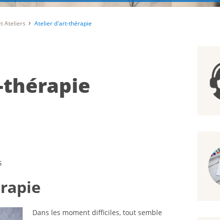
t Ateliers
Atelier d'art-thérapie
t-thérapie
s
érapie
Dans les moment difficiles, tout semble